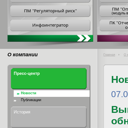
ПM "Оп
ПМ "Регуляторный риск"
(модуль в
ПK "Отч
Инфоинтегратор
о
О компании
Главная
О 
Пресс-центр
Но
07.
Новости
Публикации
Вы
История
обн