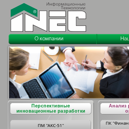
Перспективные
Анализ 
инновационные разработки
о
ПК "Финан
ПМ "АКС-51"