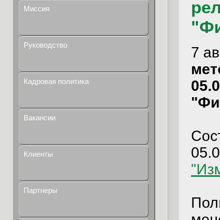
рел
Миссия
"Ф
Руководство
7 а
мет
Кадровая политика
05.
"Фи
Вакансии
Сос
05.
Клиенты
"Из
Партнеры
Пол
мен