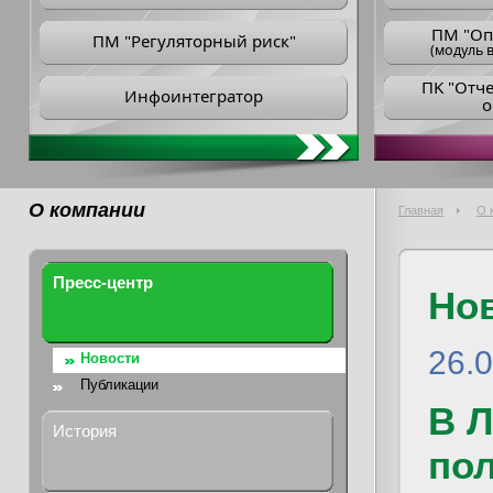
ПM "Оп
ПМ "Регуляторный риск"
(модуль в
ПK "Отч
Инфоинтегратор
о
О компании
Главная
О 
Пресс-центр
Но
26.
Новости
Публикации
В 
История
пол