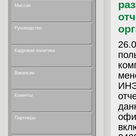
ра
Миссия
отч
орг
Руководство
26
Кадровая политика
по
ко
мен
Вакансии
ИНЭ
отч
Клиенты
да
офи
Партнеры
вк