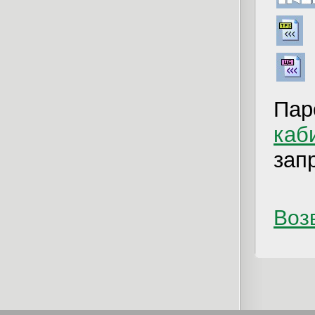
Пар
каб
зап
Возв