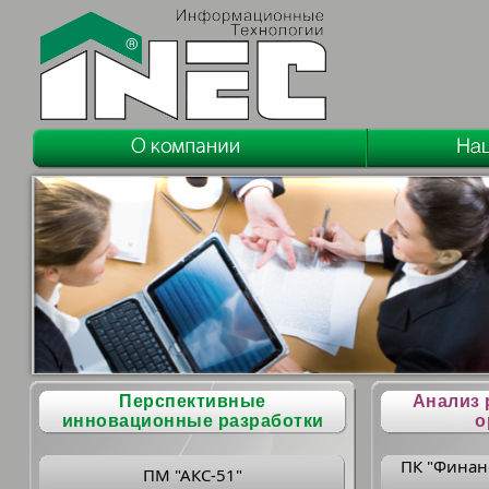
Перспективные
Анализ 
инновационные разработки
о
ПК "Финан
ПМ "АКС-51"