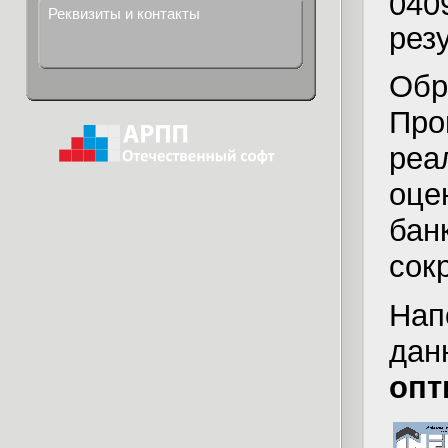
04
Реквизиты и контакты
рез
Об
Пр
реа
оце
ба
сок
Нап
дан
опт