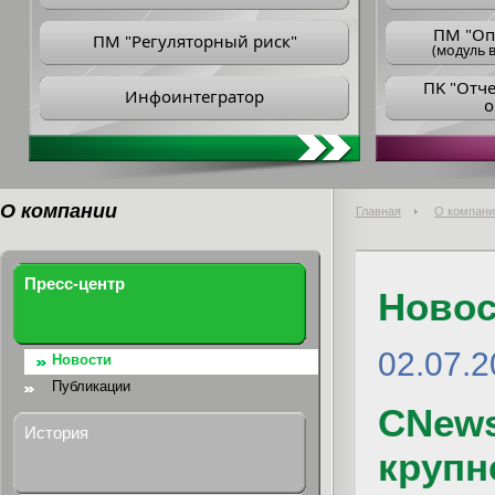
ПM "Оп
ПМ "Регуляторный риск"
(модуль в
ПK "Отч
Инфоинтегратор
о
О компании
Главная
О компани
Пресс-центр
Новос
02.07.
Новости
Публикации
CNews
История
крупн