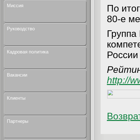
Миссия
По ито
80-е ме
Руководство
Группа
компет
Кадровая политика
России
Рейтин
Вакансии
http://
Клиенты
Возврат
Партнеры