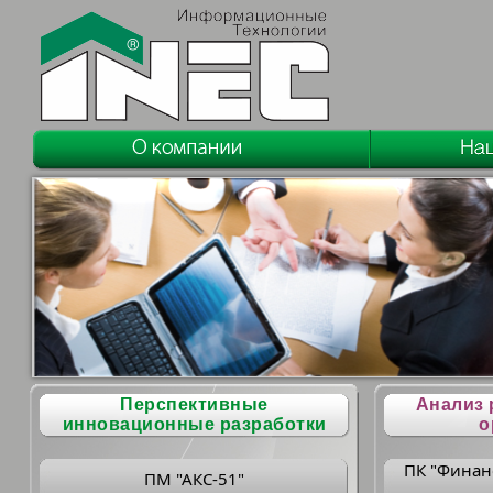
Перспективные
Анализ 
инновационные разработки
о
ПК "Финан
ПМ "АКС-51"