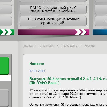
ПM "Операционный риск"
"
(модуль в составе ПК «ФРМ 3.3»)
ПK "Отчетность финансовых
П
организаций"
Главная
О компании
Пресс-центр
Новости
Новости
12.01.2010
Выпущен 50-й релиз версий 4.2, 4.1, 4.1.Ф 
(ПК "ОФО-Банк")
12 января 2010г. выпущен
новый 50-й релиз версий 
отчетности" от 12 января 2010г.
программного ком
отчетность банка" (ПК "ОФО-Банк").
Основные изменения
50-го релиза
представлены в 