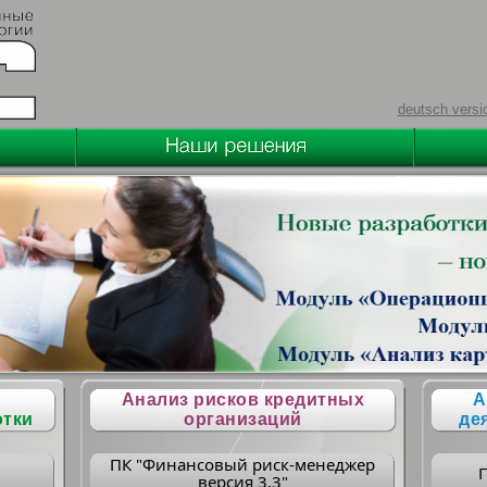
deutsch versi
Анализ рисков кредитных
А
отки
организаций
де
ПК "Финансовый риск-менеджер
версия 3.3"