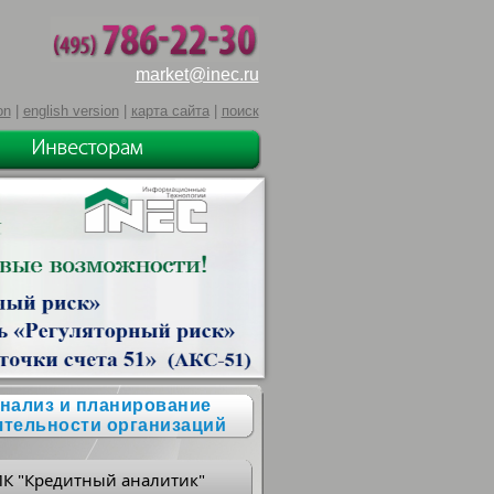
market@inec.ru
on
|
english version
|
карта сайта
|
поиск
нализ и планирование
ятельности организаций
ПК "Кредитный аналитик"