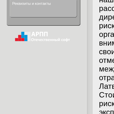
Реквизиты и контакты
рас
дир
рис
орг
вни
сво
отме
меж
отр
Лат
Сто
рис
экс