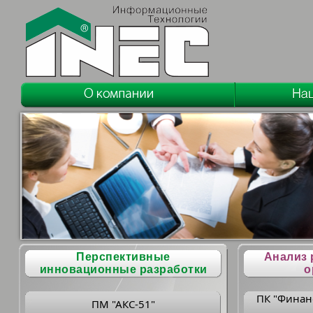
Перспективные
Анализ 
инновационные разработки
о
ПК "Финан
ПМ "АКС-51"