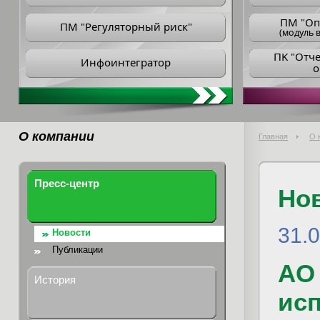
ПM "Оп
ПМ "Регуляторный риск"
(модуль в
ПK "Отч
Инфоинтегратор
о
О компании
Главная
О 
Пресс-центр
Но
31.
Новости
Публикации
АО
История
ис