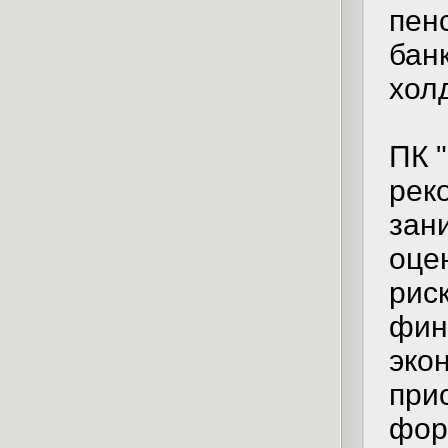
пен
бан
хол
ПК 
рек
зан
оце
рис
фин
эко
при
фор