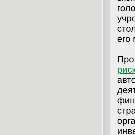
гол
учр
стол
его
Про
рис
авт
дея
фин
стр
орг
инв