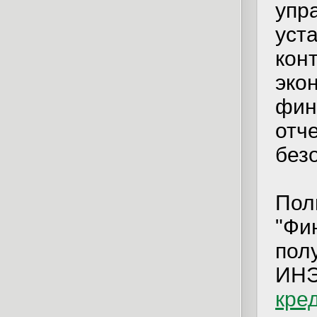
упр
уст
кон
эко
фин
отч
без
Пол
"Фи
пол
ИН
кре