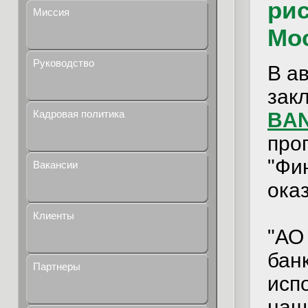
рис
Миссия
Мо
Руководство
В а
зак
Кадровая политика
BAN
про
"Фи
Вакансии
ока
Клиенты
"АО
бан
Партнеры
исп
наш