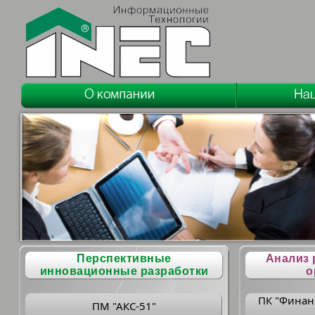
Перспективные
Анализ 
инновационные разработки
о
ПК "Финан
ПМ "АКС-51"