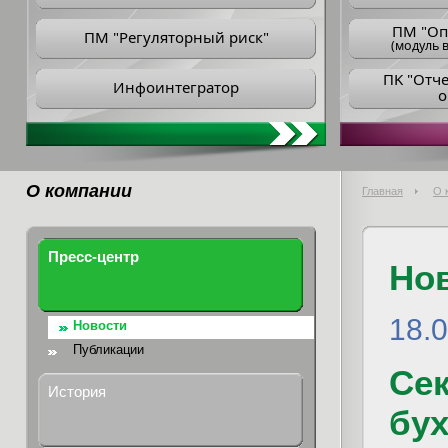
ПM "Оп
ПМ "Регуляторный риск"
(модуль в
ПK "Отч
Инфоинтегратор
о
О компании
Главная
О 
Пресс-центр
Но
18.
Новости
Публикации
Се
История
бух