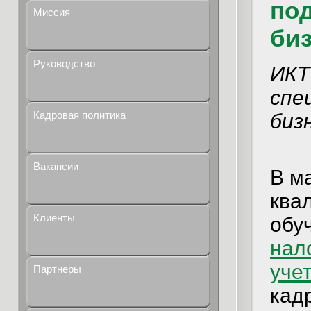
под
Миссия
биз
Руководство
ИКТ
спе
Кадровая политика
биз
Вакансии
В м
ква
Клиенты
обу
нал
уче
Партнеры
кад