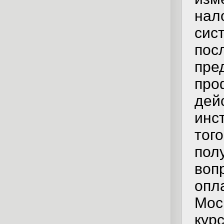
нал
сис
пос
пре
про
дей
инс
тог
пол
воп
опл
Мос
курс