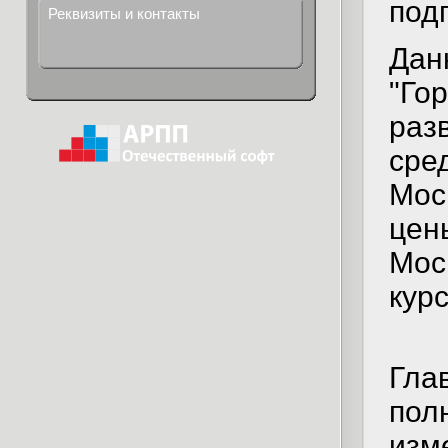
под
Реквизиты и контакты
Дан
"Го
раз
сре
Мос
цен
Мос
кур
Гла
пол
изм