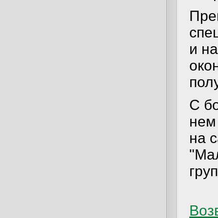
Пре
спе
и н
око
пол
С б
нем
на 
"Ма
гру
Возв