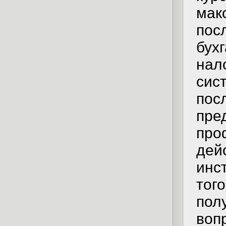
мак
пос
бух
нал
сис
пос
пре
про
дей
инс
тог
пол
воп