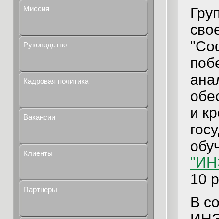
Миссия
Гру
сво
"Соф
Руководство
поб
ана
Кадровая политика
обе
и к
Вакансии
гос
обу
Клиенты
"ИН
10 
Партнеры
В с
ИНЭ