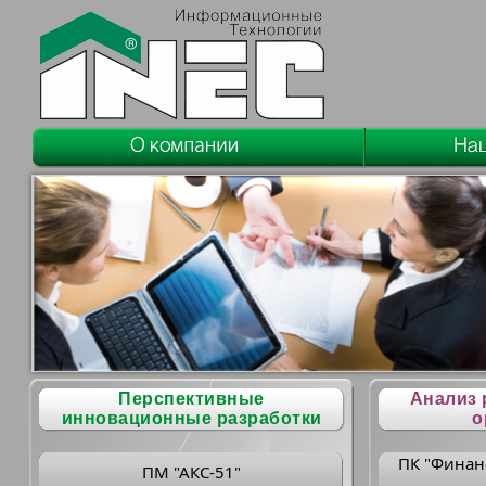
Перспективные
Анализ 
инновационные разработки
о
ПК "Финан
ПМ "АКС-51"