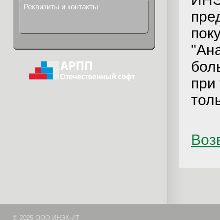
Реквизиты и контакты
пре
пок
"Ан
бол
при
тол
Возв
© 2025 ООО ИНЭК-ИТ