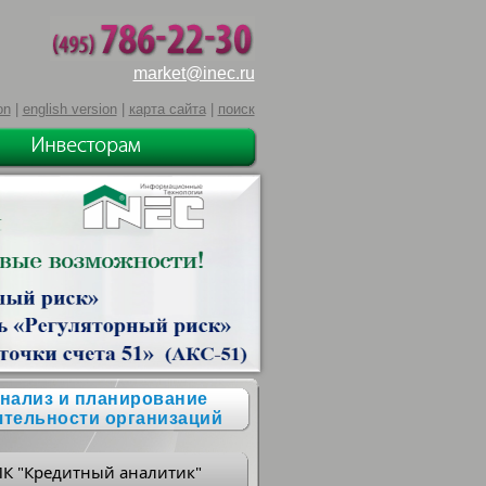
market@inec.ru
on
|
english version
|
карта сайта
|
поиск
нализ и планирование
ятельности организаций
ПК "Кредитный аналитик"