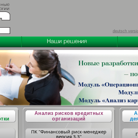
deutsch versi
Анализ рисков кредитных
А
отки
организаций
де
ПК "Финансовый риск-менеджер
версия 3.3"