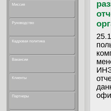
ра
Миссия
отч
орг
Руководство
25.
Кадровая политика
по
ко
мен
Вакансии
ИНЭ
отч
Клиенты
да
офи
Партнеры