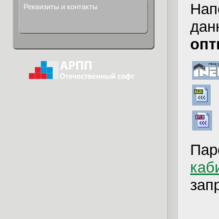
Нап
Реквизиты и контакты
дан
опт
Пар
каб
зап