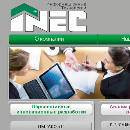
Перспективные
Анализ 
инновационные разработки
о
ПК "Финан
ПМ "АКС-51"