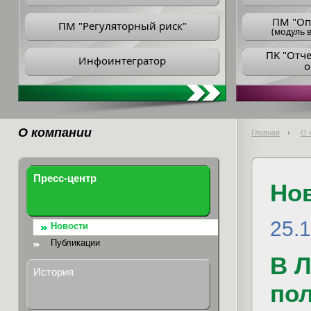
ПM "Оп
ПМ "Регуляторный риск"
(модуль в
ПK "Отч
Инфоинтегратор
о
О компании
Главная
О 
Пресс-центр
Но
25.
Новости
Публикации
В 
История
пол