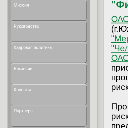
"Ф
Миссия
ОАО
Руководство
(г.
"Ме
"Че
Кадровая политика
ОАО
при
Вакансии
про
рис
Клиенты
Про
Партнеры
рис
пре