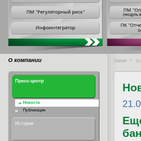
ПM "Оп
ПМ "Регуляторный риск"
(модуль в
ПK "Отч
Инфоинтегратор
о
О компании
Главная
О 
Пресс-центр
Но
21.
Новости
Публикации
Еще
История
ба