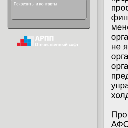
Реквизиты и контакты
про
фин
мен
орг
не 
орг
орг
пре
упр
холд
Про
АФС