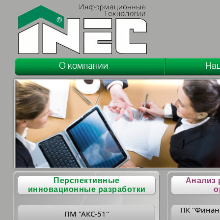
Перспективные
Анализ 
инновационные разработки
о
ПК "Финан
ПМ "АКС-51"