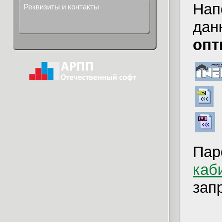
Нап
Реквизиты и контакты
дан
опт
Пар
каб
зап