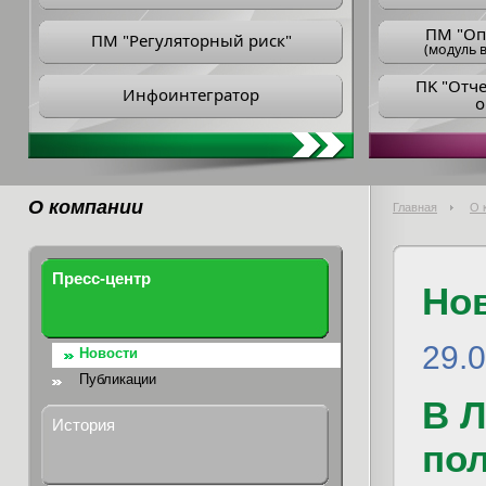
ПM "Оп
ПМ "Регуляторный риск"
(модуль в
ПK "Отч
Инфоинтегратор
о
О компании
Главная
О 
Пресс-центр
Но
29.
Новости
Публикации
В 
История
пол