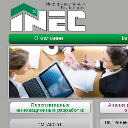
Перспективные
Анализ 
инновационные разработки
о
ПК "Финан
ПМ "АКС-51"