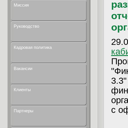
ра
Миссия
отч
орг
Руководство
2
Кадровая политика
каб
Пр
"Фи
Вакансии
3.3
фин
Клиенты
орг
с о
Партнеры