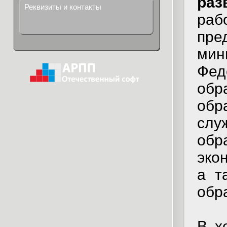
раз
Реквизиты и контакты
раб
пре
мин
Фе
об
обр
сл
обр
эко
а т
обр
В х