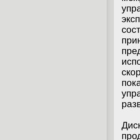
уп
экс
со
пр
пр
ис
ско
по
упр
раз
Ди
про