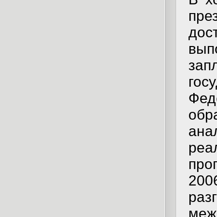
пр
до
вып
за
гос
Фе
об
ана
реа
про
200
раз
меж