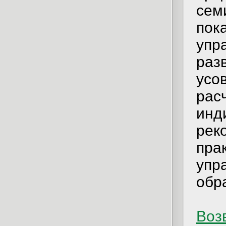
сем
по
упр
раз
усо
рас
ин
ре
пра
уп
обр
Возв