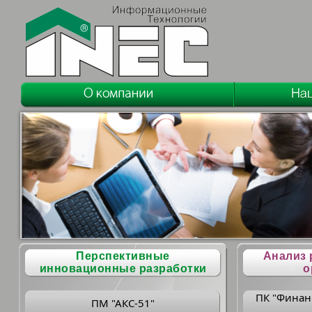
Перспективные
Анализ 
инновационные разработки
о
ПК "Финан
ПМ "АКС-51"