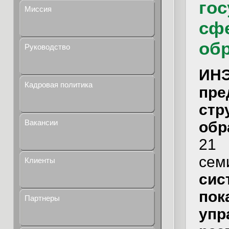
гос
Миссия
сф
об
Руководство
ИНЭ
Кадровая политика
пре
стр
Вакансии
обр
21
с
Клиенты
си
по
Партнеры
упр