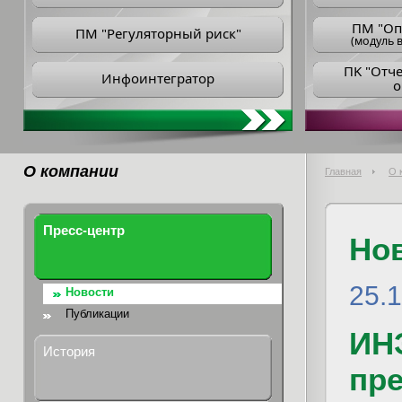
ПM "Оп
ПМ "Регуляторный риск"
(модуль в
ПK "Отч
Инфоинтегратор
о
О компании
Главная
О 
Пресс-центр
Но
25.
Новости
Публикации
ИН
История
пр