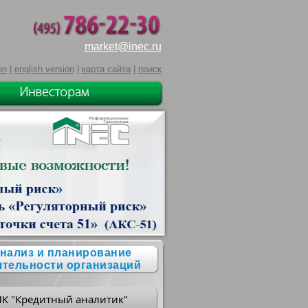
market@inec.ru
on
|
english version
|
карта сайта
|
поиск
нализ и планирование
ятельности организаций
ПК "Кредитный аналитик"