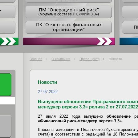
ПM "Операционный риск"
"
(модуль в составе ПК «ФРМ 3.3»)
ПK "Отчетность финансовых
П
организаций"
Главная
О компании
Пресс-центр
Новости
Новости
27.07.2022
Выпущено обновление Программного комп
менеджер версия 3.3» релиза 2 от 27.07.2022
27 июля 2022 года выпущено
обновление
рел
«Финансовый риск-менеджер версия 3.3»
.
Внесены изменения в План счетов бухгалтерского 
счета) в соответствии с редакцией № 18 Положен