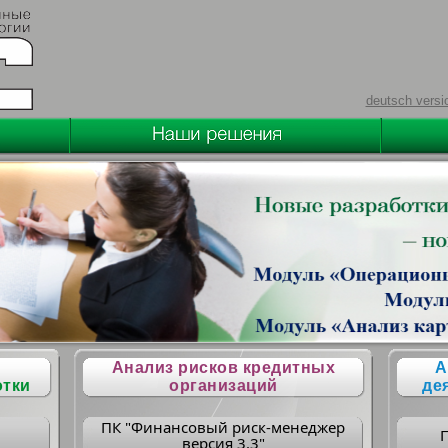
deutsch versi
Анализ рисков кредитных
А
отки
организаций
де
ПК "Финансовый риск-менеджер
версия 3.3"