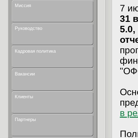
Миссия
7 и
31 
5.0,
Руководство
отч
про
Кадровая политика
фин
"ОФ
Вакансии
Осн
Клиенты
пре
в р
Партнеры
Пол