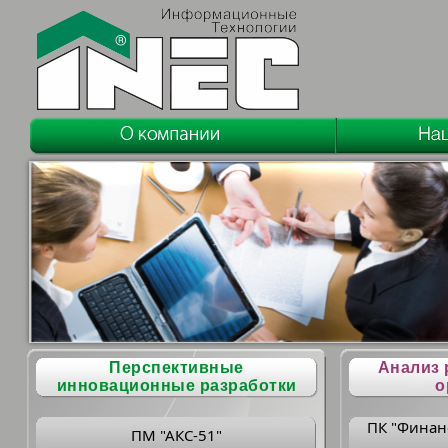
Перспективные
Анализ 
инновационные разработки
о
ПК "Финан
ПМ "АКС-51"