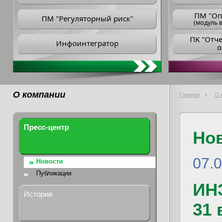
ПM "Оп
ПМ "Регуляторный риск"
(модуль в
ПK "Отч
Инфоинтегратор
о
О компании
Главная
О 
Пресс-центр
Но
07.
Новости
Публикации
ИН
История
31 