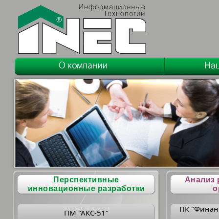
Перспективные
Анализ 
инновационные разработки
о
ПК "Финан
ПМ "АКС-51"