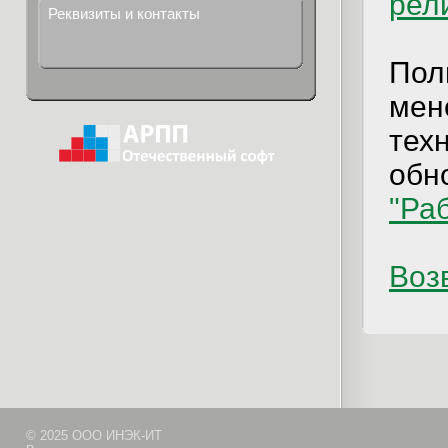
рел
Реквизиты и контакты
Пол
мен
тех
обно
"Ра
Возв
© 2025 ООО ИНЭК-ИТ