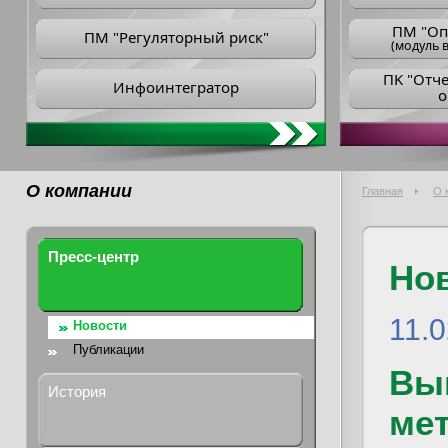
ПM "Оп
ПМ "Регуляторный риск"
(модуль в
ПK "Отч
Инфоинтегратор
о
О компании
Главная
О 
Пресс-центр
Но
11.
Новости
Публикации
Вы
История
мет