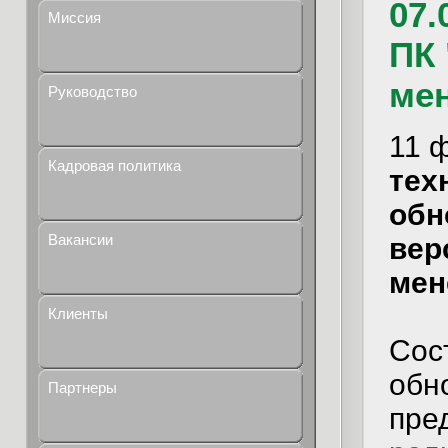
07.
Миссия
ПК
ме
Руководство
11 
Кадровая политика
тех
обн
Вакансии
вер
мен
Клиенты
Сос
обно
Партнеры
пре