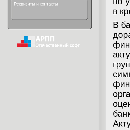
по 
Реквизиты и контакты
в к
В б
до
фи
ак
гру
сим
фин
орг
оце
ба
Акт