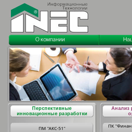
Перспективные
Анализ 
инновационные разработки
о
ПК "Финан
ПМ "АКС-51"