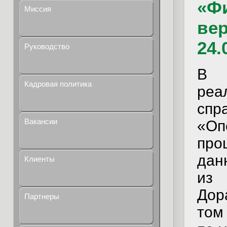
«Ф
Миссия
вер
24.
Руководство
В м
Кадровая политика
ре
сп
Вакансии
«О
про
дан
Клиенты
из
Дор
Партнеры
том