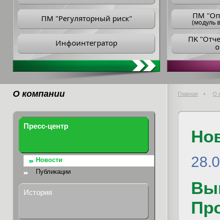
ПM "Оп
ПМ "Регуляторный риск"
(модуль в
ПK "Отч
Инфоинтегратор
о
О компании
Главная
О 
Пресс-центр
Но
28.
Новости
Публикации
Вы
История
Пр