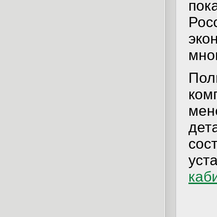
пок
Ро
эко
мно
По
ко
мен
дет
сос
уст
каб