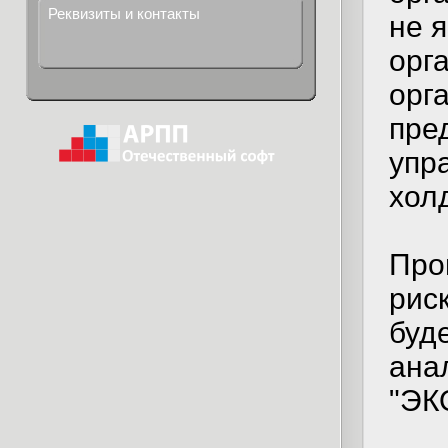
Реквизиты и контакты
не 
орг
орг
пре
упр
холд
Про
рис
буд
ана
"ЭК