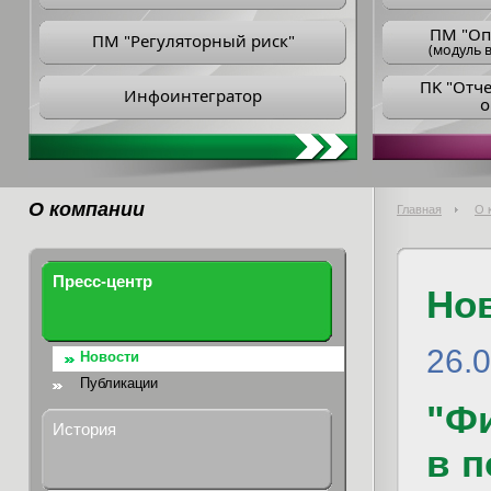
ПM "Оп
ПМ "Регуляторный риск"
(модуль в
ПK "Отч
Инфоинтегратор
о
О компании
Главная
О 
Пресс-центр
Но
26.
Новости
Публикации
"Ф
История
в п