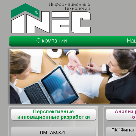
Перспективные
Анализ 
инновационные разработки
о
ПК "Финан
ПМ "АКС-51"