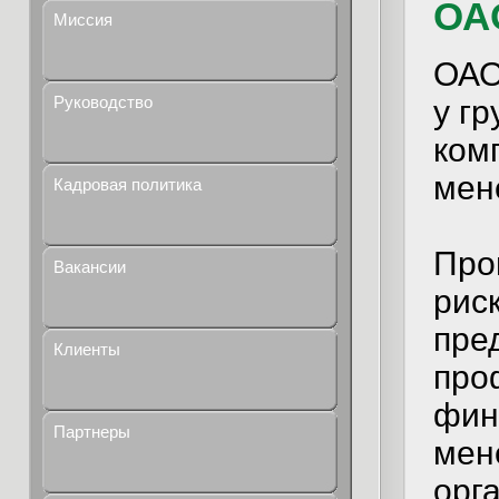
ОА
Миссия
ОАО
Руководство
у г
ком
мен
Кадровая политика
Про
Вакансии
рис
пре
Клиенты
про
фин
Партнеры
мен
орг