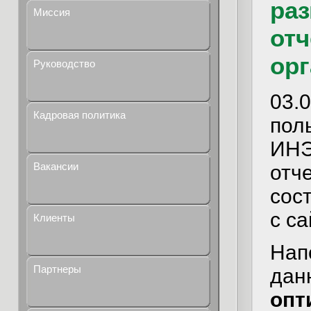
ра
Миссия
отч
орг
Руководство
03
Кадровая политика
пол
ИНЭ
Вакансии
отч
сос
с са
Клиенты
Нап
Партнеры
да
опт