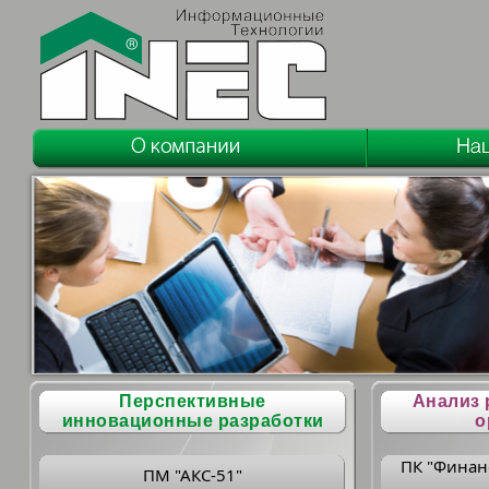
Перспективные
Анализ 
инновационные разработки
о
ПК "Финан
ПМ "АКС-51"