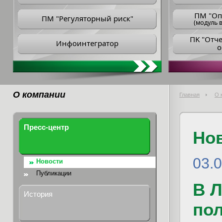
ПM "Оп
ПМ "Регуляторный риск"
(модуль в
ПK "Отч
Инфоинтегратор
о
О компании
Главная
О 
Пресс-центр
Но
03.0
Новости
Публикации
В 
История
по