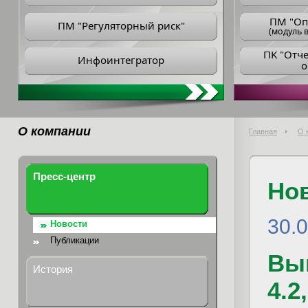
ПM "Оп
ПМ "Регуляторный риск"
(модуль в
ПK "Отч
Инфоинтегратор
о
О компании
Главная
О 
Пресс-центр
Но
30.
Новости
Публикации
Вы
История
4.2