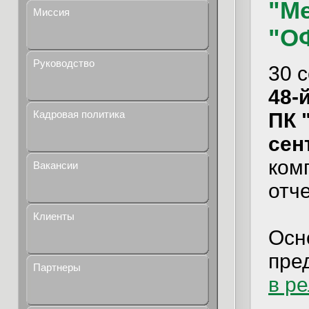
"Ме
Миссия
"О
Руководство
30 
48-й
Кадровая политика
ПК 
сен
ком
Вакансии
отч
Клиенты
Осн
пре
Партнеры
в р