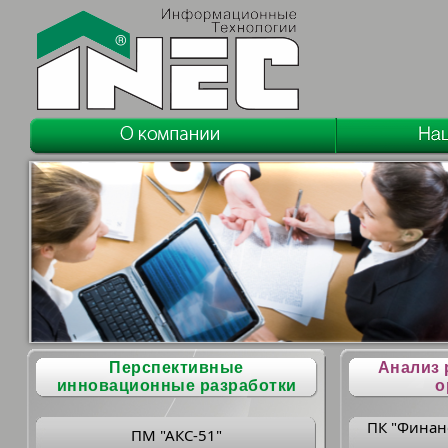
Перспективные
Анализ 
инновационные разработки
о
ПК "Финан
ПМ "АКС-51"