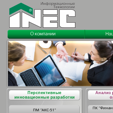
Перспективные
Анализ 
инновационные разработки
о
ПК "Финан
ПМ "АКС-51"