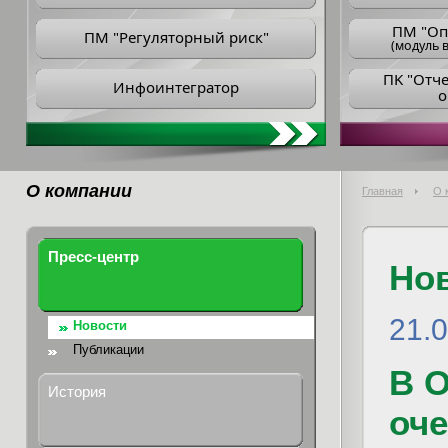
ПM "Оп
ПМ "Регуляторный риск"
(модуль в
ПK "Отч
Инфоинтегратор
о
О компании
Главная
О 
Пресс-центр
Но
21.0
Новости
Публикации
В 
История
оч