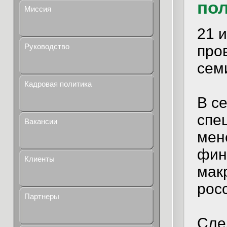
пол
Миссия
21 
Руководство
про
сем
Кадровая политика
В с
спе
Вакансии
мен
фин
Клиенты
мак
рос
Партнеры
Сле