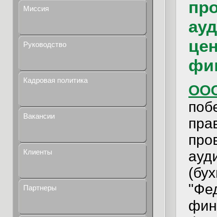
пр
Миссия
ау
цен
Руководство
фин
Кадровая политика
ООО
поб
Вакансии
пра
про
Клиенты
ауд
(бу
"Фе
Партнеры
фин