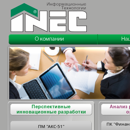
Перспективные
Анализ 
инновационные разработки
о
ПК "Финан
ПМ "АКС-51"