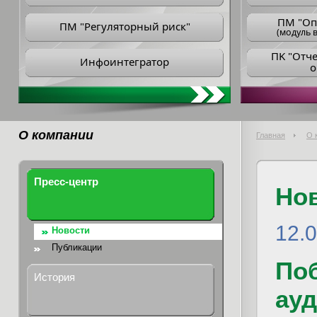
ПM "Оп
ПМ "Регуляторный риск"
(модуль в
ПK "Отч
Инфоинтегратор
о
О компании
Главная
О 
Пресс-центр
Но
12.
Новости
Публикации
Поб
История
ауд