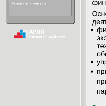
фин
Реквизиты и контакты
Осн
дея
фи
эк
те
об
уп
пр
пр
па