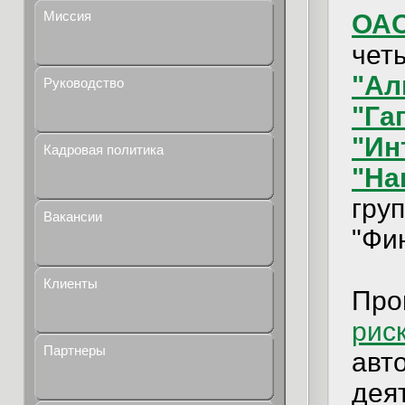
Миссия
ОАО
чет
"Ал
Руководство
"Га
"Ин
Кадровая политика
"На
гру
Вакансии
"Фи
Клиенты
Про
рис
Партнеры
авт
дея