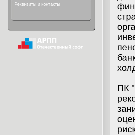
фин
Реквизиты и контакты
стр
орг
инв
пен
бан
хол
ПК 
рек
зан
оце
рис