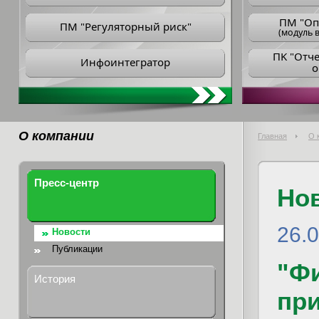
ПM "Оп
ПМ "Регуляторный риск"
(модуль в
ПK "Отч
Инфоинтегратор
о
О компании
Главная
О 
Пресс-центр
Но
26.
Новости
Публикации
"Ф
История
при