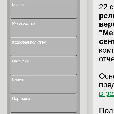
Миссия
22 
рел
верс
Руководство
"Ме
сен
Кадровая политика
ком
отч
Вакансии
Осн
Клиенты
пре
в р
Партнеры
Пол