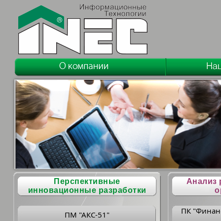
Перспективные
Анализ 
инновационные разработки
о
ПК "Финан
ПМ "АКС-51"