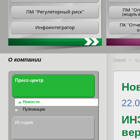
ПM "Оп
ПМ "Регуляторный риск"
(модуль в
ПK "Отч
Инфоинтегратор
о
О компании
Главная
О 
Пресс-центр
Но
22.
Новости
Публикации
ИН
История
ве