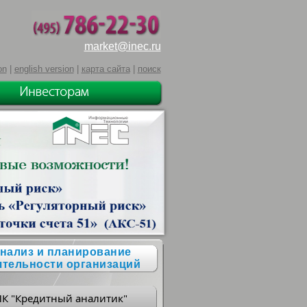
market@inec.ru
on
|
english version
|
карта сайта
|
поиск
нализ и планирование
ятельности организаций
ПК "Кредитный аналитик"