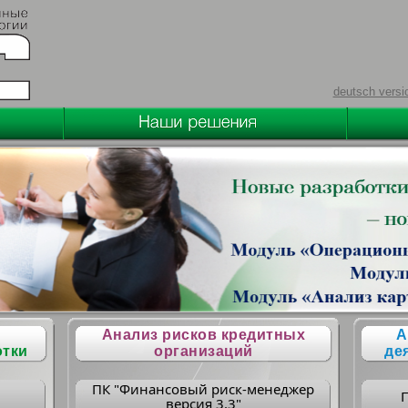
deutsch versi
Анализ рисков кредитных
А
отки
организаций
де
ПК "Финансовый риск-менеджер
версия 3.3"