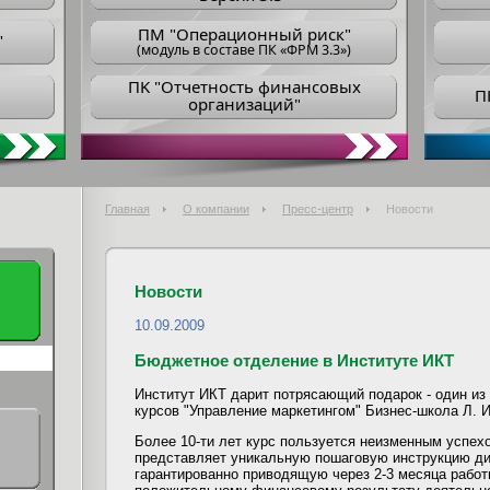
ПM "Операционный риск"
"
(модуль в составе ПК «ФРМ 3.3»)
ПK "Отчетность финансовых
П
организаций"
Главная
О компании
Пресс-центр
Новости
Новости
10.09.2009
Бюджетное отделение в Институте ИКТ
Институт ИКТ дарит потрясающий подарок - один и
курсов "Управление маркетингом" Бизнес-школа Л. 
Более 10-ти лет курс пользуется неизменным успех
представляет уникальную пошаговую инструкцию дир
гарантированно приводящую через 2-3 месяца работ