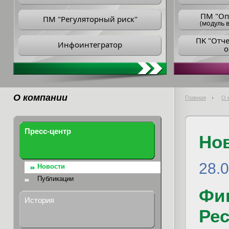
ПM "Оп
ПМ "Регуляторный риск"
(модуль в
ПK "Отч
Инфоинтегратор
о
О компании
Главная
О 
Пресс-центр
Но
28.
Новости
Публикации
Фи
История
Рес