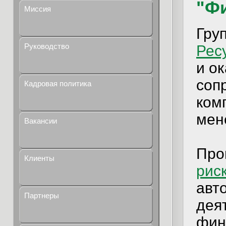
"Ф
Миссия
Гру
Руководство
Рес
и о
соп
Кадровая политика
ком
мен
Вакансии
Про
Клиенты
рис
авт
Партнеры
дея
фин