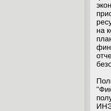
эко
при
рес
на 
пла
фин
отч
без
Пол
"Фи
пол
ИН