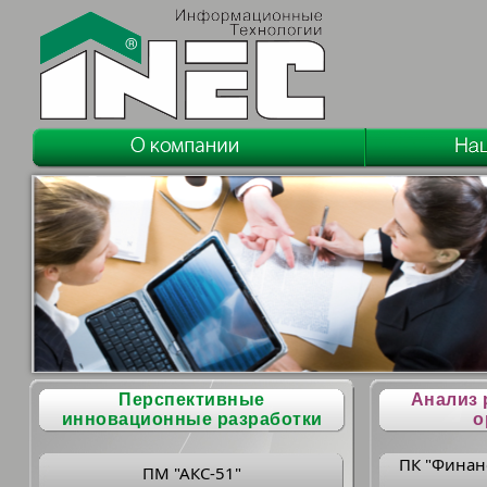
Перспективные
Анализ 
инновационные разработки
о
ПК "Финан
ПМ "АКС-51"