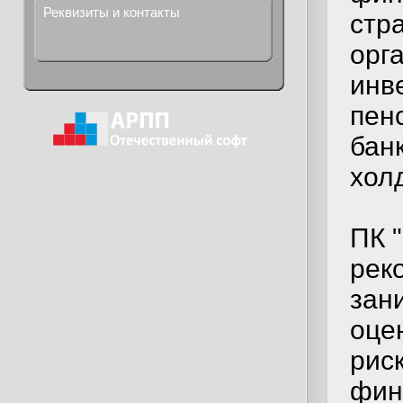
Реквизиты и контакты
стр
орг
инв
пен
бан
хол
ПК 
рек
зан
оце
рис
фин