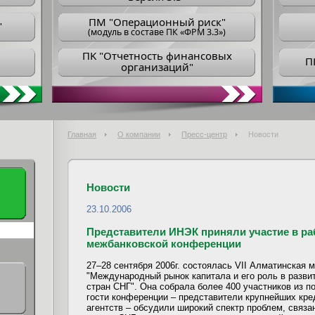
ПM "Операционный риск"
"
(модуль в составе ПК «ФРМ 3.3»)
ПK "Отчетность финансовых
П
организаций"
Главная
О компании
Пресс-центр
Новости
Новости
23.10.2006
Представители ИНЭК приняли участие в ра
межбанковской конференции
27–28 сентября 2006г. состоялась VII Алматинская
"Международный рынок капитала и его роль в разви
стран СНГ". Она собрала более 400 участников из по
гости конференции – представители крупнейших кре
агентств – обсудили широкий спектр проблем, связ