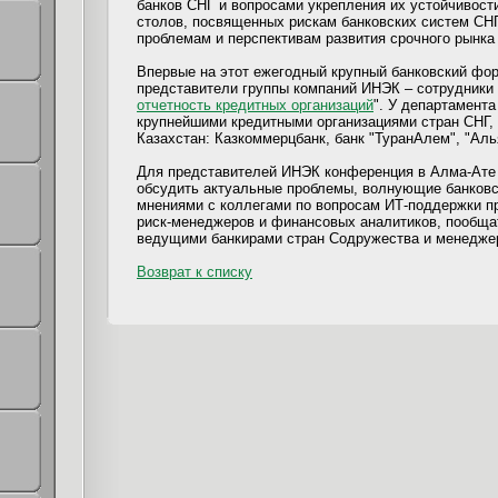
банков СНГ и вопросами укрепления их устойчивост
столов, посвященных рискам банковских систем СНГ
проблемам и перспективам развития срочного рынка
Впервые на этот ежегодный крупный банковский фо
представители группы компаний ИНЭК – сотрудники 
отчетность кредитных организаций
". У департамента
крупнейшими кредитными организациями стран СНГ, 
Казахстан: Казкоммерцбанк, банк "ТуранАлем", "Аль
Для представителей ИНЭК конференция в Алма-Ате
обсудить актуальные проблемы, волнующие банковс
мнениями с коллегами по вопросам ИТ-поддержки 
риск-менеджеров и финансовых аналитиков, пообща
ведущими банкирами стран Содружества и менедже
Возврат к списку