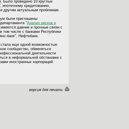
и. Было проведено 10 круглых
, ипотечному кредитованию,
 и другим актуальным проблемам.
рум были приглашены
департамента "
Анализ рисков и
 имеются давние и прочные связи с
в том числе с банками Республики
янс-банк", Нефтебанк.
 стала еще одной возможностью
кое сообщество, обменяться
профессиональной деятельности
ться в неформальной обстановке с
рами иностранных корпораций.
версия для печати