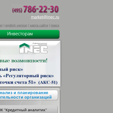
market@inec.ru
on
|
english version
|
карта сайта
|
поиск
нализ и планирование
ятельности организаций
ПК "Кредитный аналитик"