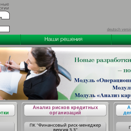
deutsch versi
Анализ рисков кредитных
А
отки
организаций
де
ПК "Финансовый риск-менеджер
версия 3.3"