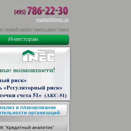
market@inec.ru
on
|
english version
|
карта сайта
|
поиск
нализ и планирование
ятельности организаций
ПК "Кредитный аналитик"