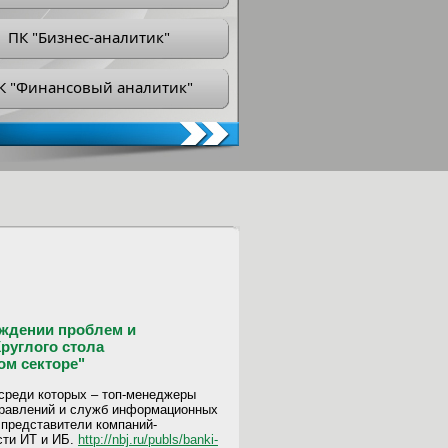
ПК "Бизнес-аналитик"
К "Финансовый аналитик"
уждении проблем и
Круглого стола
м секторе"
 среди которых – топ-менеджеры
правлений и служб информационных
 представители компаний-
сти ИТ и ИБ.
http://nbj.ru/publs/banki-