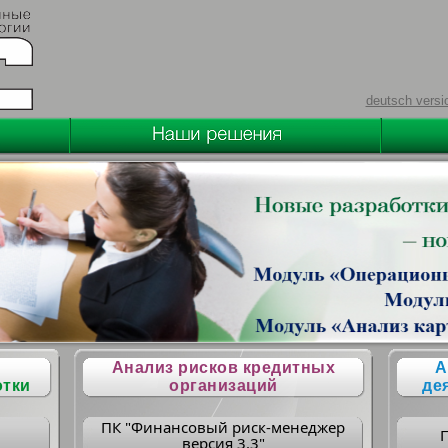
deutsch versi
Анализ рисков кредитных
А
отки
организаций
де
ПК "Финансовый риск-менеджер
версия 3.3"