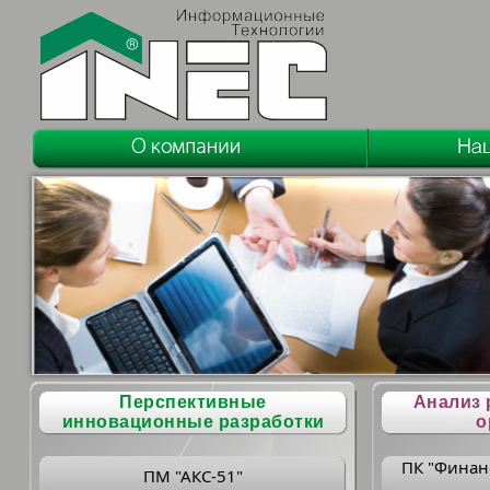
Перспективные
Анализ 
инновационные разработки
о
ПК "Финан
ПМ "АКС-51"