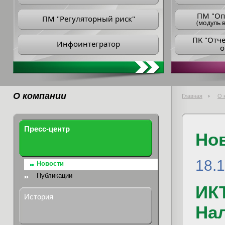
ПM "Оп
ПМ "Регуляторный риск"
(модуль в
ПK "Отч
Инфоинтегратор
о
О компании
Главная
О 
Пресс-центр
Но
18.
Новости
Публикации
ИКТ
История
Нал