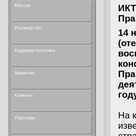
Миссия
ИКТ
Пра
Руководство
14 
(от
Кадровая политика
вос
кон
Пра
Вакансии
дея
году
Клиенты
На 
Партнеры
изв
стр