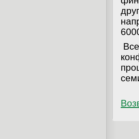
фин
дру
нап
600
Все
кон
про
сем
Возв