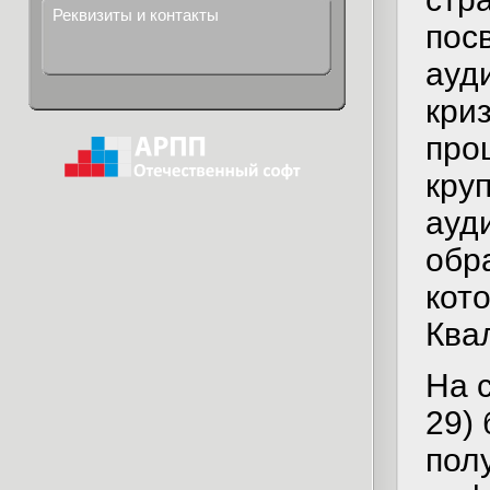
Реквизиты и контакты
пос
ауд
кри
про
кру
ауд
обр
кот
Ква
На 
29)
пол