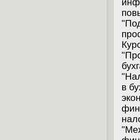
инф
пов
"По
про
Кур
"Пр
бух
"На
в бу
эко
фин
нал
"Ме