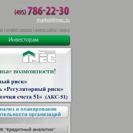
market@inec.ru
on
|
english version
|
карта сайта
|
поиск
нализ и планирование
ятельности организаций
ПК "Кредитный аналитик"