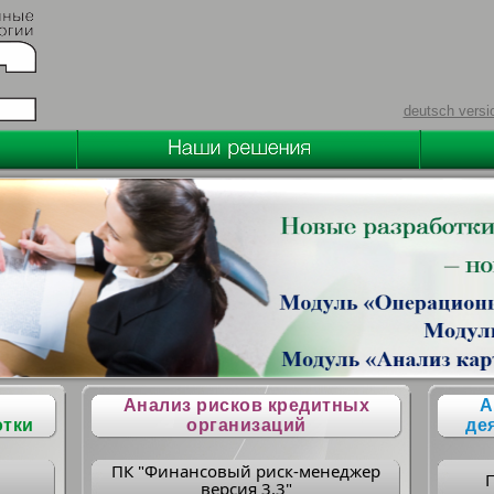
deutsch versi
Анализ рисков кредитных
А
отки
организаций
де
ПК "Финансовый риск-менеджер
версия 3.3"