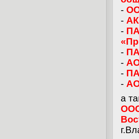
-
ОО
-
АК
-
ПА
«Пр
-
ПА
-
АО
-
ПА
-
АО
а т
ООО
Вос
г.В