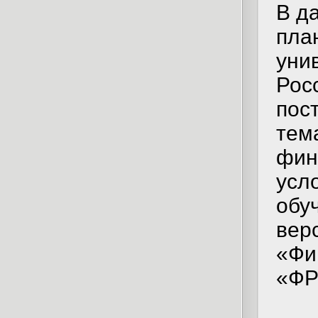
В д
пла
уни
Рос
пос
тем
фин
усл
обу
вер
«Фи
«ФР