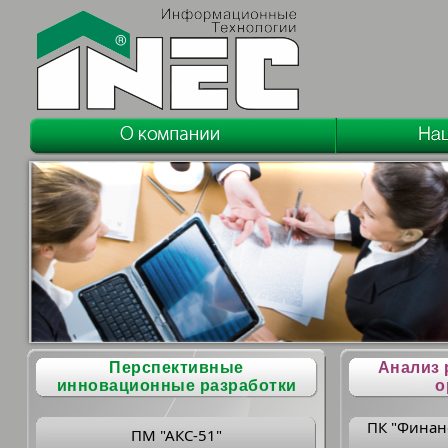
Перспективные
Анализ 
инновационные разработки
о
ПК "Финан
ПМ "АКС-51"