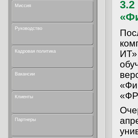
3.2
Миссия
«Ф
Руководство
Пос
ком
Кадровая политика
ИТ»
обу
вер
Вакансии
«Фи
«ФР
Клиенты
Оче
апр
Партнеры
уни