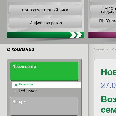
ПM "Оп
ПМ "Регуляторный риск"
(модуль в
ПK "Отч
Инфоинтегратор
о
О компании
Главная
О 
Пресс-центр
Но
27.0
Новости
Публикации
Во
История
се