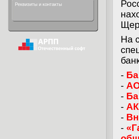
Рос
Реквизиты и контакты
нахо
Щерб
На 
спе
бан
-
Ба
-
АО
-
Ба
-
АК
-
Вн
-
«Г
общ