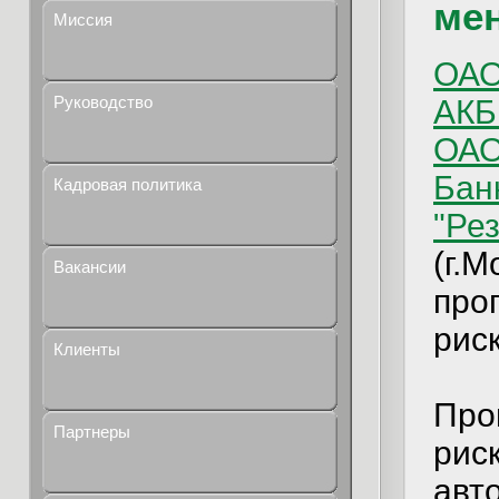
ме
Миссия
ОАО
Руководство
АКБ
ОАО
Бан
Кадровая политика
"Ре
(г.
Вакансии
про
рис
Клиенты
Про
Партнеры
рис
авт