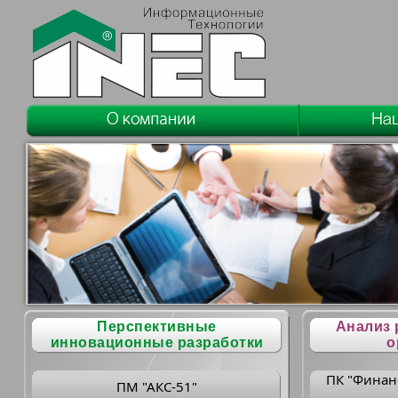
Перспективные
Анализ 
инновационные разработки
о
ПК "Финан
ПМ "АКС-51"