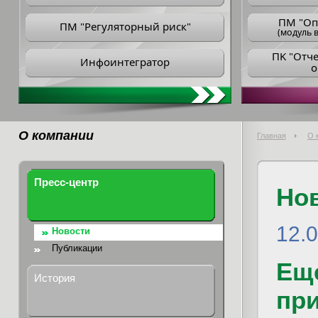
ПM "Оп
ПМ "Регуляторный риск"
(модуль в
ПK "Отч
Инфоинтегратор
о
О компании
Главная
О 
Пресс-центр
Но
12.
Новости
Публикации
Еще
История
пр