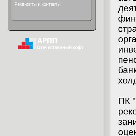
Реквизиты и контакты
дея
фин
стр
орг
инв
пен
бан
хол
ПК 
рек
зан
оце