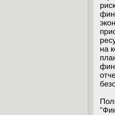
рис
фин
эко
при
рес
на 
пла
фин
отч
без
Пол
"Фи