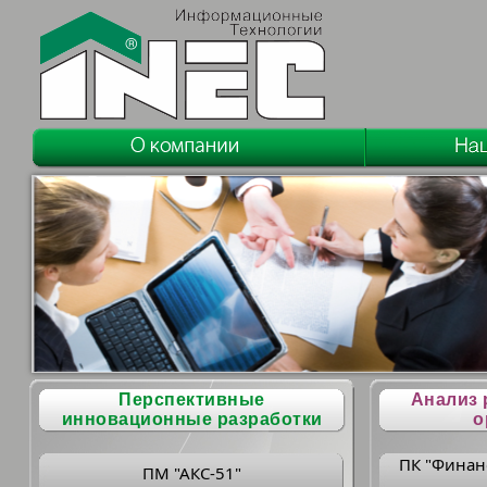
Перспективные
Анализ 
инновационные разработки
о
ПК "Финан
ПМ "АКС-51"