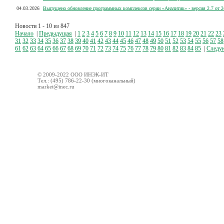
04.03.2026
Выпущено обновление программных комплексов серии «Аналитик» - версия 2.7 от 2
Новости
1 - 10
из 847
Начало
|
Предыдущая
|
1
2
3
4
5
6
7
8
9
10
11
12
13
14
15
16
17
18
19
20
21
22
23
31
32
33
34
35
36
37
38
39
40
41
42
43
44
45
46
47
48
49
50
51
52
53
54
55
56
57
58
61
62
63
64
65
66
67
68
69
70
71
72
73
74
75
76
77
78
79
80
81
82
83
84
85
|
Следу
© 2009-2022 ООО ИНЭК-ИТ
Тел.: (495) 786-22-30 (многоканальный)
market@inec.ru