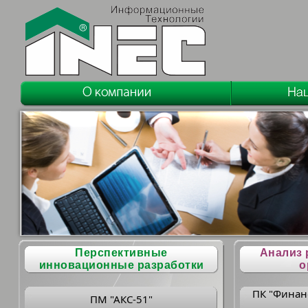
Перспективные
Анализ 
инновационные разработки
о
ПК "Финан
ПМ "АКС-51"