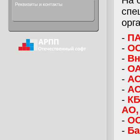
На 
Реквизиты и контакты
спе
орг
-
ПА
-
ОО
-
Вн
-
ОА
-
АО
-
АО
-
КБ
АО,
-
ОО
-
Ба