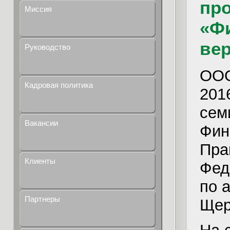
пр
Миссия
«Ф
вер
Руководство
ООО
Кадровая политика
201
сем
Вакансии
Фин
Пра
Клиенты
Фед
по а
Партнеры
Щер