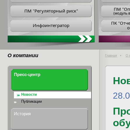
ПM "Оп
ПМ "Регуляторный риск"
(модуль в
ПK "Отч
Инфоинтегратор
о
О компании
Главная
О 
Пресс-центр
Но
28.0
Новости
Публикации
Пр
История
об