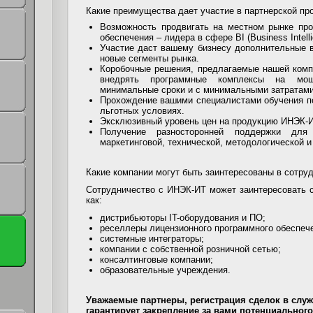
Какие преимущества дает участие в партнерской пр
Возможность продвигать на местном рынке про
обеспечения – лидера в сфере BI (Business Intelli
Участие даст вашему бизнесу дополнительные 
новые сегменты рынка.
Коробочные решения, предлагаемые нашей комп
внедрять программные комплексы на мощ
минимальные сроки и с минимальными затратами
Прохождение вашими специалистами обучения п
льготных условиях.
Эксклюзивный уровень цен на продукцию ИНЭК-ИТ
Получение разносторонней поддержки для
маркетинговой, технической, методологической 
Какие компании могут быть заинтересованы в сотру
Сотрудничество с ИНЭК-ИТ может заинтересовать 
как:
дистрибьюторы IT-оборудования и ПО;
реселлеры лицензионного программного обеспеч
системные интеграторы;
компании с собственной розничной сетью;
консалтинговые компании;
образовательные учреждения.
Уважаемые партнеры, регистрация сделок в служ
гарантирует закрепление за вами потенциального