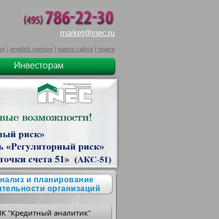
market@inec.ru
on
|
english version
|
карта сайта
|
поиск
нализ и планирование
ятельности организаций
ПК "Кредитный аналитик"