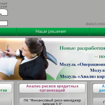
deutsch versi
Анализ рисков кредитных
А
отки
организаций
де
ПК "Финансовый риск-менеджер
версия 3.3"