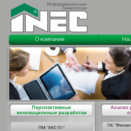
Перспективные
Анализ 
инновационные разработки
о
ПК "Финан
ПМ "АКС-51"