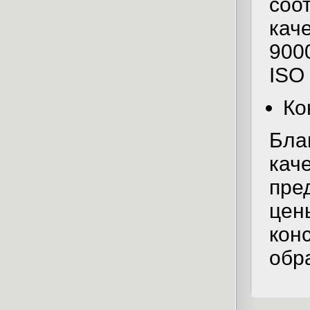
соо
кач
9000
ISO
Ко
Бла
кач
пре
цен
конс
обр