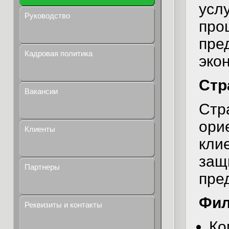
усл
Руководство
про
пре
Кадровая политика
эко
Стр
Вакансии
Стр
ори
Клиенты
кли
защ
Партнеры
пре
Фил
Реквизиты и контакты
Ко