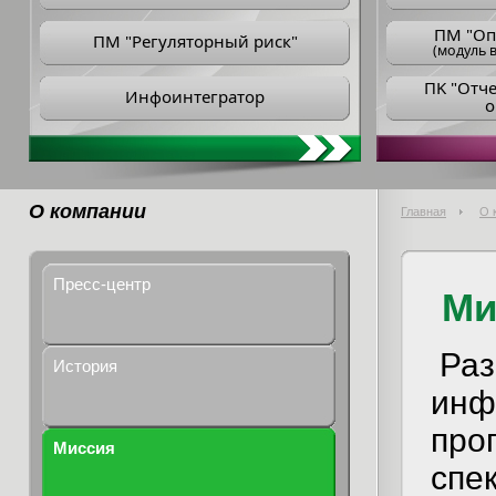
ПM "Оп
ПМ "Регуляторный риск"
(модуль в
ПK "Отч
Инфоинтегратор
о
О компании
Главная
О 
Пресс-центр
Ми
Раз
История
инф
про
Миссия
спе