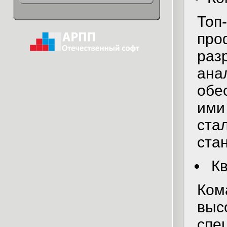
Топ
про
раз
ана
обе
ими
ста
ста
Кв
Ком
выс
спе