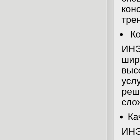
кон
тре
Ко
ИНЭ
шир
выс
усл
реш
сло
Ка
ИНЭ