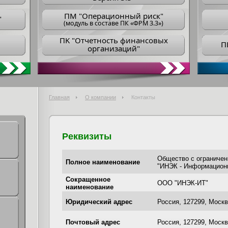
ПM "Операционный риск"
"
(модуль в составе ПК «ФРМ 3.3»)
ПK "Отчетность финансовых
П
организаций"
Главная
О компании
Контакты
Реквизиты
Общество с ограничен
Полное наименование
"ИНЭК - Информацион
Сокращенное
ООО "ИНЭК-ИТ"
наименование
Юридический адрес
Россия, 127299, Москв
Почтовый адрес
Россия, 127299, Москв