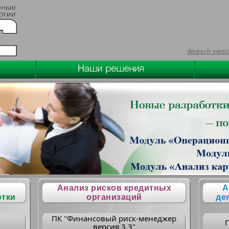
deutsch versi
Анализ рисков кредитных
А
отки
организаций
де
ПК "Финансовый риск-менеджер
версия 3.3"