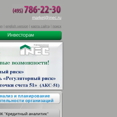
market@inec.ru
on
|
english version
|
карта сайта
|
поиск
нализ и планирование
ятельности организаций
ПК "Кредитный аналитик"