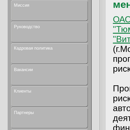
ме
Миссия
ОАО
Руководство
"Тю
"Ви
(г.
Кадровая политика
про
рис
Вакансии
Про
Клиенты
рис
авт
Партнеры
дея
фин