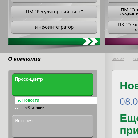
ПM "Оп
ПМ "Регуляторный риск"
(модуль в
ПK "Отч
Инфоинтегратор
о
О компании
Главная
О 
Пресс-центр
Но
08.
Новости
Публикации
Еще
История
пр