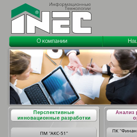
Перспективные
Анализ 
инновационные разработки
о
ПК "Финан
ПМ "АКС-51"