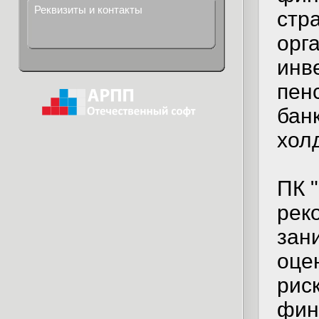
Реквизиты и контакты
стр
орг
инв
пен
бан
хол
ПК 
рек
зан
оце
рис
фин