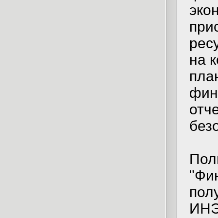
эко
при
рес
на 
пла
фин
отч
без
Пол
"Фи
пол
ИН