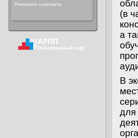
обл
Реквизиты и контакты
(в 
кон
а та
обу
про
ауд
В э
мес
се
для
дея
орг