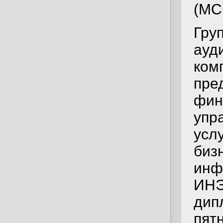
(МС
Гру
ауд
ком
пре
фин
упр
усл
биз
инф
ИНЭ
дип
пят