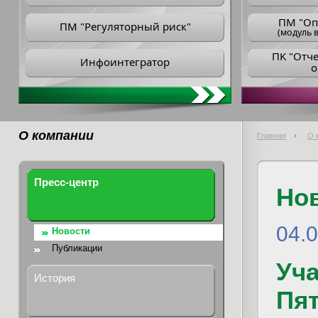
ПM "Оп
ПМ "Регуляторный риск"
(модуль в
ПK "Отч
Инфоинтегратор
о
О компании
Главная
О 
Пресс-центр
Но
04.
Новости
Публикации
Уч
История
Пя