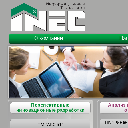
Перспективные
Анализ 
инновационные разработки
о
ПК "Финан
ПМ "АКС-51"