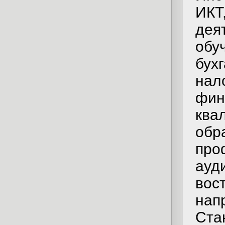
ИКТ
дея
обу
бухг
нал
фин
ква
обр
про
ауд
вос
нап
Ста