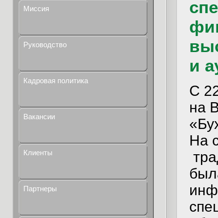
сп
Миссия
фи
выс
Руководство
и а
Кадровая политика
С 2
на 
Вакансии
«Бух
На
Клиенты
тра
был
инф
Партнеры
спе