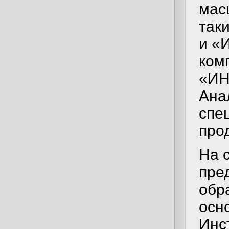
мас
так
и «
ком
«ИН
Ана
спе
про
На 
пре
обр
осн
Инс