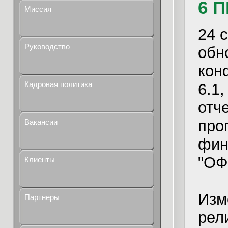
6 
Миссия
24 
Руководство
обн
кон
Кадровая политика
6.1
отче
про
Вакансии
фин
"ОФ
Клиенты
Изм
Партнеры
рел