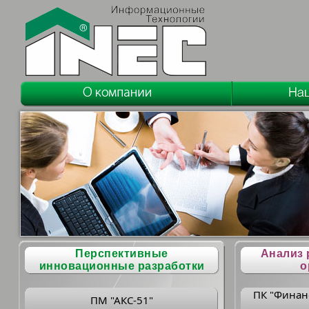
Перспективные
Анализ 
инновационные разработки
о
ПК "Финан
ПМ "АКС-51"