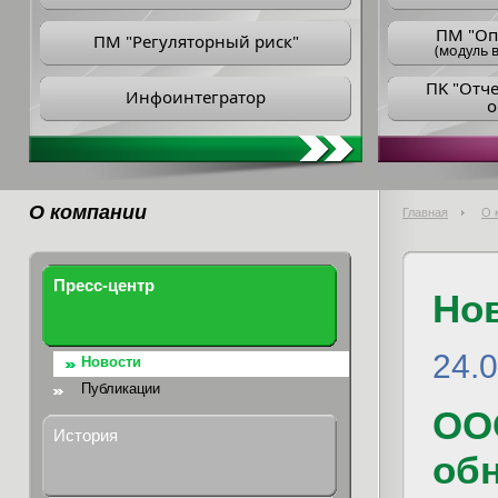
ПM "Оп
ПМ "Регуляторный риск"
(модуль в
ПK "Отч
Инфоинтегратор
о
О компании
Главная
О 
Пресс-центр
Но
24.0
Новости
Публикации
ОО
История
обн