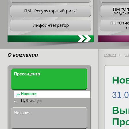
ПM "Оп
ПМ "Регуляторный риск"
(модуль в
ПK "Отч
Инфоинтегратор
о
О компании
Главная
О 
Пресс-центр
Но
31.
Новости
Публикации
Вы
История
Пр