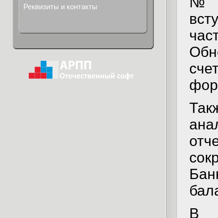
№ 6
Реквизиты и контакты
вст
час
Обн
сче
фор
Так
ана
отч
сок
Бан
бал
В м