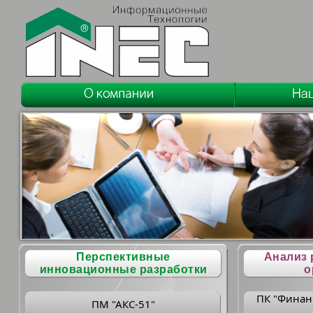
Перспективные
Анализ 
инновационные разработки
о
ПК "Финан
ПМ "АКС-51"