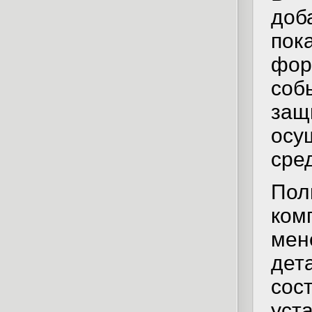
доб
пок
фо
соб
за
осу
сред
По
ко
мен
дет
сос
уст