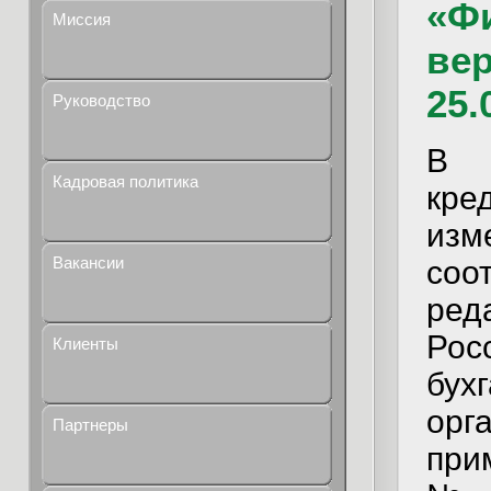
«Ф
Миссия
вер
25.
Руководство
В 
Кадровая политика
кре
изм
Вакансии
соо
ред
Рос
Клиенты
бух
ор
Партнеры
при