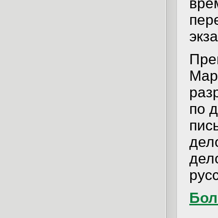
вре
пер
экза
Пре
Мар
раз
по 
пис
дел
дел
русс
Бол