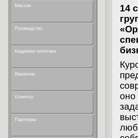
Миссия
14 
гру
«Ор
Руководство
спе
биз
Кадровая политика
Кур
пре
Вакансии
сов
оно
Клиенты
зад
выс
Партнеры
люб
соб