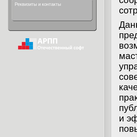
Реквизиты и контакты
сотр
Дан
пре
воз
мас
упр
сов
кач
пра
пуб
и э
пов