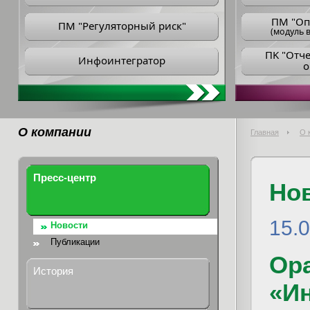
ПM "Оп
ПМ "Регуляторный риск"
(модуль в
ПK "Отч
Инфоинтегратор
о
О компании
Главная
О 
Пресс-центр
Но
15.
Новости
Публикации
Ора
История
«И