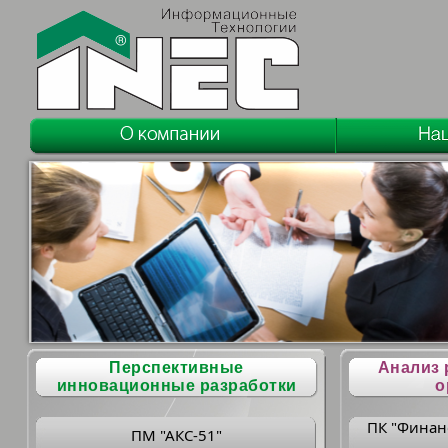
Перспективные
Анализ 
инновационные разработки
о
ПК "Финан
ПМ "АКС-51"