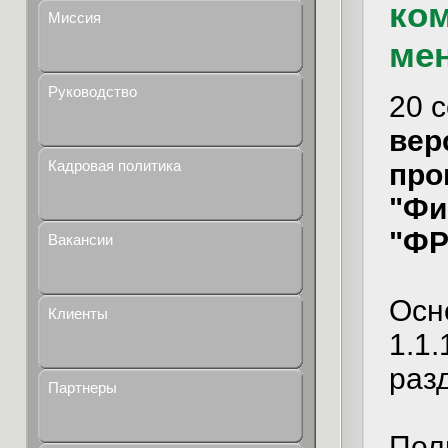
ко
Миссия
ме
Руководство
20 
верс
Кадровая политика
про
"Фи
"ФР
Вакансии
Осн
Клиенты
1.1.
раз
Партнеры
Пол