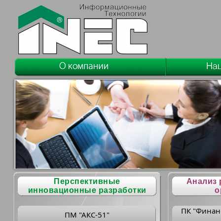
Перспективные
Анализ 
инновационные разработки
о
ПК "Финан
ПМ "АКС-51"