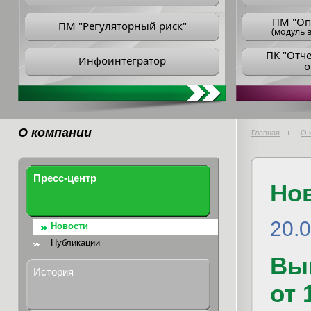
ПM "Оп
ПМ "Регуляторный риск"
(модуль в
ПK "Отч
Инфоинтегратор
о
О компании
Главная
О 
Пресс-центр
Но
20.
Новости
Публикации
Вып
История
от 