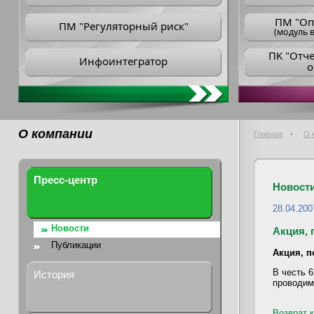
ПM "Оп
ПМ "Регуляторный риск"
(модуль в
ПK "Отч
Инфоинтегратор
о
О компании
Главная
О 
Пресс-центр
Новост
28.04.200
Новости
Акция,
Публикации
Акция, 
В честь 
История
проводим
Возврат к