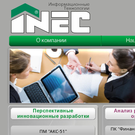
Перспективные
Анализ 
инновационные разработки
о
ПК "Финан
ПМ "АКС-51"