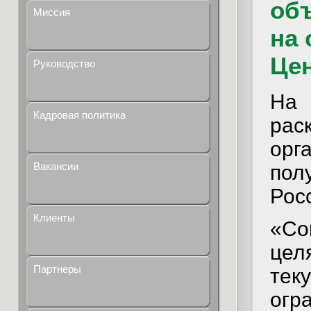
об
Миссия
на
Це
Руководство
На 
Кадровая политика
рас
ор
Вакансии
пол
Рос
Клиенты
«Со
цел
Партнеры
те
огр