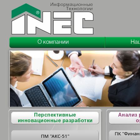
Перспективные
Анализ 
инновационные разработки
о
ПК "Финан
ПМ "АКС-51"