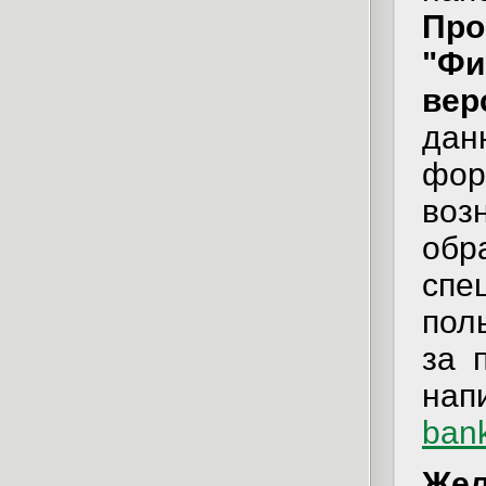
Пр
"Ф
вер
дан
фор
во
об
сп
пол
за 
нап
ban
Жел