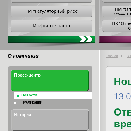
ПM "Оп
ПМ "Регуляторный риск"
(модуль в
ПK "Отч
Инфоинтегратор
о
О компании
Главная
О 
Пресс-центр
Но
13.
Новости
Публикации
Отв
История
вр