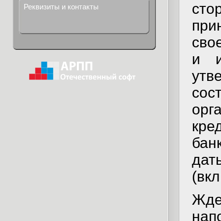
сто
Реквизиты и контакты
при
сво
и и
ут
со
ор
кр
бан
да
(вк
Жд
на