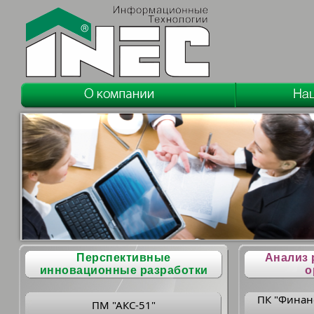
Перспективные
Анализ 
инновационные разработки
о
ПК "Финан
ПМ "АКС-51"