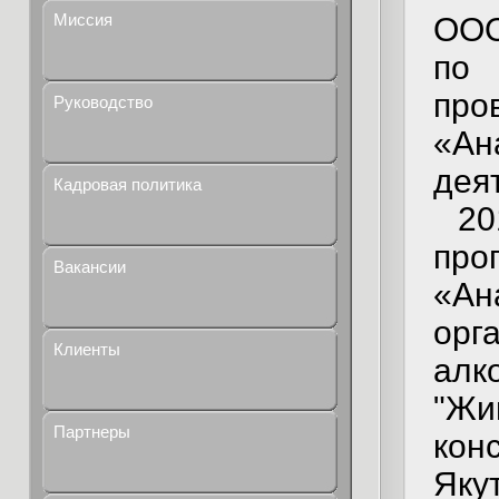
Миссия
ООО
по 
пр
Руководство
«А
дея
Кадровая политика
20
пр
Вакансии
«А
орг
Клиенты
алк
"Жи
Партнеры
кон
Яку