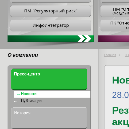
ПM "Оп
ПМ "Регуляторный риск"
(модуль в
ПK "Отч
Инфоинтегратор
о
О компании
Главная
О 
Пресс-центр
Но
28.
Новости
Публикации
Ре
История
ак