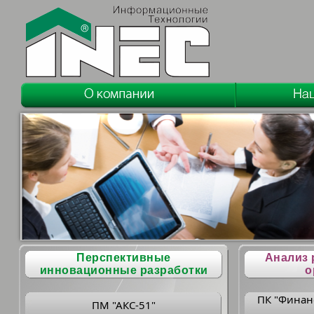
Перспективные
Анализ 
инновационные разработки
о
ПК "Финан
ПМ "АКС-51"