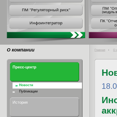
ПM "Оп
ПМ "Регуляторный риск"
(модуль в
ПK "Отч
Инфоинтегратор
о
О компании
Главная
О 
Пресс-центр
Но
18.
Новости
Публикации
Инс
История
ак