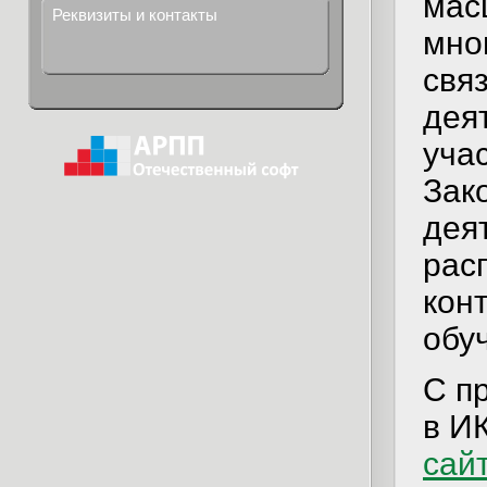
мас
Реквизиты и контакты
мно
свя
деят
уча
Зак
дея
рас
конт
обу
С п
в И
сай