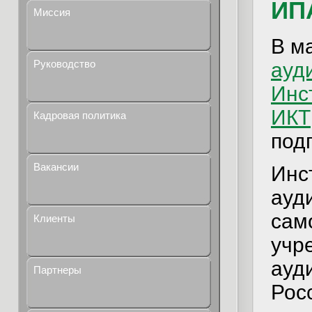
ИП
Миссия
В м
Руководство
ауд
Инс
ИКТ
Кадровая политика
под
Вакансии
Инс
ауд
сам
Клиенты
учр
ауд
Партнеры
Рос