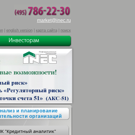
market@inec.ru
on
|
english version
|
карта сайта
|
поиск
нализ и планирование
ятельности организаций
ПК "Кредитный аналитик"