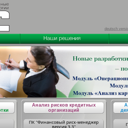
deutsch versi
Анализ рисков кредитных
А
отки
организаций
де
ПК "Финансовый риск-менеджер
версия 3.3"