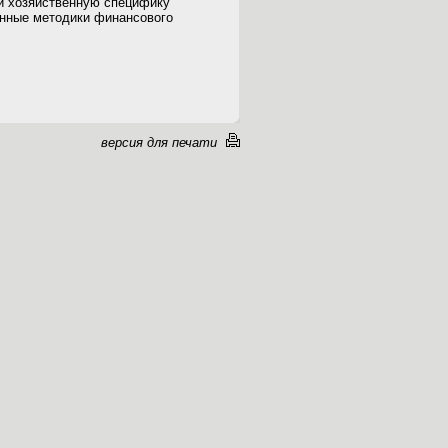
и хозяйственную специфику
енные методики финансового
версия для печати