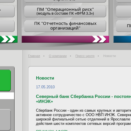
ПM "Операционный риск"
"
(модуль в составе ПК «ФРМ 3.3»)
ПK "Отчетность финансовых
П
организаций"
Главная
О компании
Пресс-центр
Новости
Новости
17.05.2010
Северный банк Сбербанка России - посто
«ИНЭК»
Сбербанк России - один из самых крупных и авторит
активное сотрудничество с ООО НВП ИНЭК. Северны
широкой филиальной сетью отделений в Ярославле 
действия шести комплектов сетевых версий програ