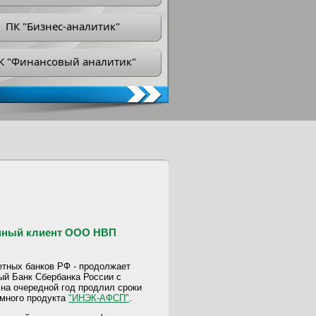
ПК "Бизнес-аналитик"
К "Финансовый аналитик"
янный клиент ООО НВП
етных банков РФ - продолжает
й Банк Сбербанка России с
на очередной год продлил сроки
ммного продукта
"ИНЭК-АФСП"
.