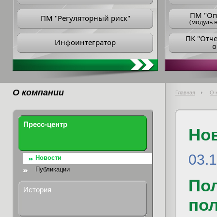
ПM "Оп
ПМ "Регуляторный риск"
(модуль в
ПK "Отч
Инфоинтегратор
о
О компании
Главная
О 
Пресс-центр
Но
03.
Новости
Публикации
По
История
по