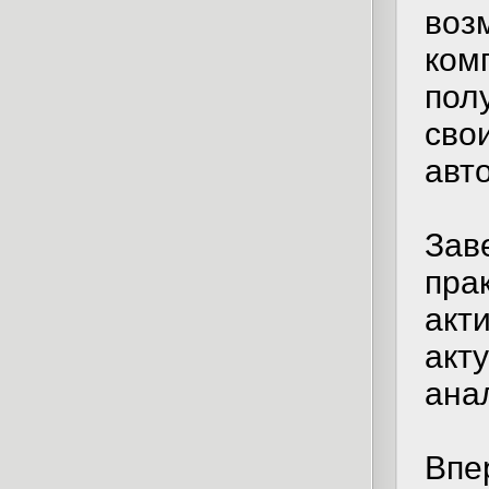
воз
ком
пол
сво
авт
Зав
пра
акт
акт
ана
Впе