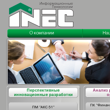
Перспективные
Анализ 
инновационные разработки
о
ПК "Финан
ПМ "АКС-51"