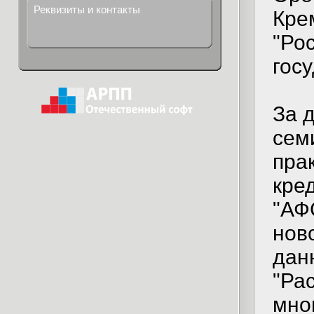
Реквизиты и контакты
Кре
"Рос
гос
За 
сем
пра
кре
"АФ
нов
дан
"Ра
мно