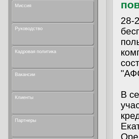
по
Миссия
28-
Руководство
бес
пол
ком
Кадровая политика
сос
"АФ
Вакансии
В с
Клиенты
уча
кре
Партнеры
Ека
Оре