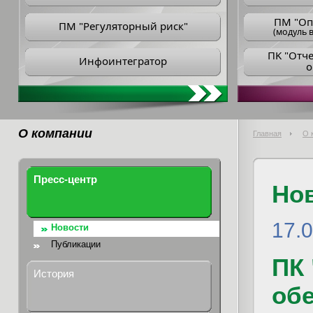
ПM "Оп
ПМ "Регуляторный риск"
(модуль в
ПK "Отч
Инфоинтегратор
о
О компании
Главная
О 
Пресс-центр
Но
17.
Новости
Публикации
ПК
История
об