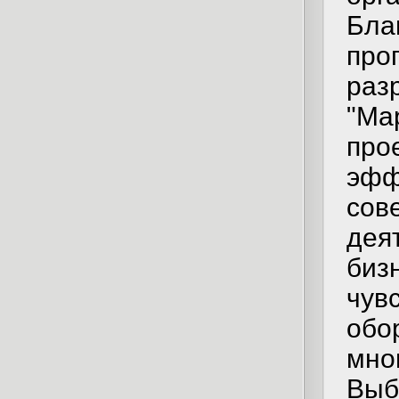
Бла
пр
раз
"Ма
пр
эфф
со
дея
би
чу
обо
мно
Вы