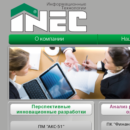
Перспективные
Анализ 
инновационные разработки
о
ПК "Финан
ПМ "АКС-51"