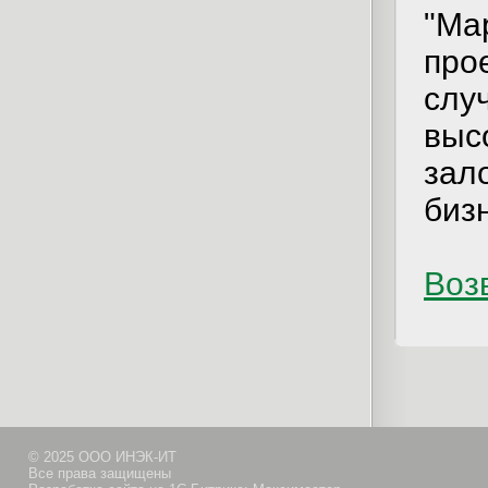
"Ма
про
сл
выс
за
биз
Возв
© 2025 ООО ИНЭК-ИТ
Все права защищены