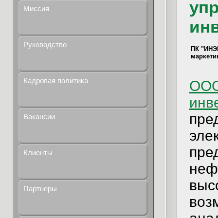
уп
Миссия
ин
Руководство
ПК "ИНЭ
маркети
Кадровая политика
ОО
инв
пре
Вакансии
эле
пр
Клиенты
неф
выс
Партнеры
во